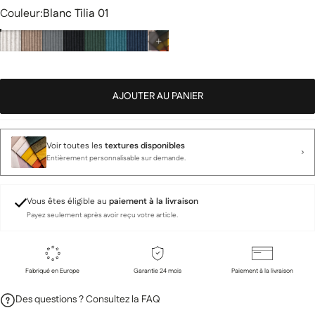
Couleur
Couleur:
Blanc Tilia 01
AJOUTER AU PANIER
Voir toutes les
textures disponibles
Entièrement personnalisable sur demande.
Vous êtes éligible au
paiement à la livraison
Payez seulement après avoir reçu votre article.
Fabriqué en Europe
Garantie 24 mois
Paiement à la livraison
Des questions ? Consultez la FAQ