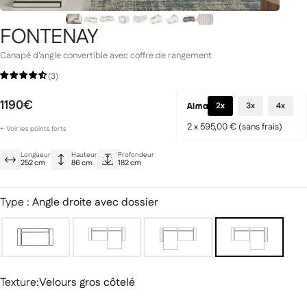
FONTENAY
Canapé d'angle convertible avec coffre de rangement
(3)
Gamme Signature
Prestige
1190€
2x
3x
4x
2 x 595,00 € (sans frais)
+
Voir les points forts
Dossier sur méridienne
Longueur
Hauteur
Profondeur
Style moderne et polyvalent
252 cm
86 cm
182 cm
Une qualité durable pensée pour un usage quotidien
miques
Canapés modulaires
Type :
Angle droite avec dossier
Texture
Texture:
Velours gros côtelé