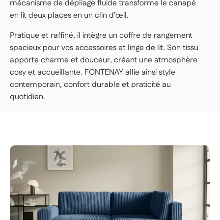
LIVRAISON PREMIUM — 179€
mécanisme de dépliage fluide transforme le canapé
en lit deux places en un clin d’œil.
Nos livreurs livrent dans la pièce de votre
choix, déballent et installent votre article.
Pratique et raffiné, il intègre un coffre de rangement
👉 Parfait si vous voulez une expérience clé
spacieux pour vos accessoires et linge de lit. Son tissu
en main, sans rien avoir à faire.
apporte charme et douceur, créant une atmosphère
cosy et accueillante. FONTENAY allie ainsi style
Important | Si vous habitez en étage et que vous ne
contemporain, confort durable et praticité au
disposez pas d'un ascenseur conforme aux dimensions
des colis, un monte-charges peut-être sollicité durant la
quotidien.
livraison (frais supplémentaires), précisez à notre service
client de la difficulté d'accès au moins 48h avant la
livraison de votre produit.
Voir les conditions de livraison
en logement