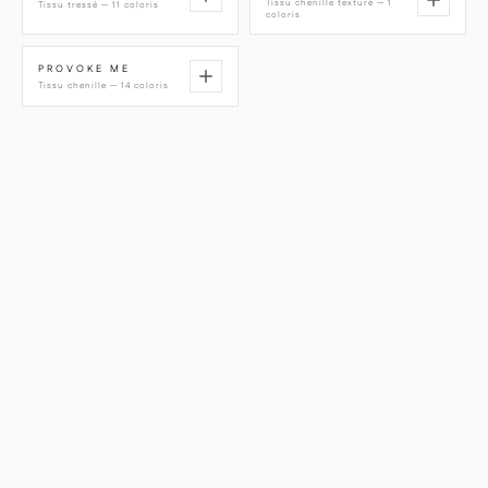
Tissu chenille texturé — 1
Tissu tressé — 11 coloris
coloris
PROVOKE ME
Tissu chenille — 14 coloris