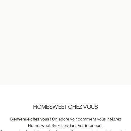
Title
HOMESWEET
CHEZ
VOUS
1:
Bienvenue chez vous !
On adore voir comment vous intégrez
Homesweet Bruxelles dans vos intérieurs.
VOTRE COMMANDE EST EN COURS