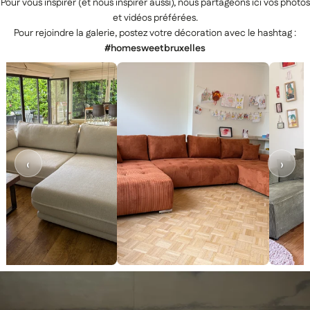
PRÉPARATION DE VOS
Pour vous inspirer (et nous inspirer aussi), nous partageons ici vos photos
ÉCHANTILLONS
et vidéos préférées.
Pour rejoindre la galerie, postez votre décoration avec le hashtag :
#homesweetbruxelles
0€
‹
›
0€
1000€