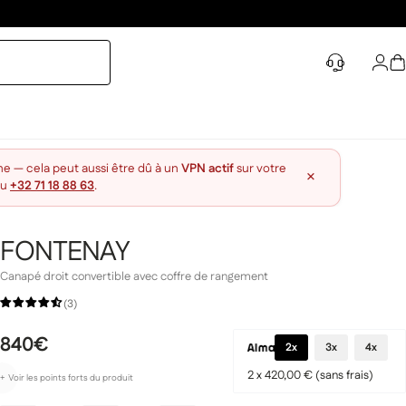
Con
P
ne — cela peut aussi être dû à un
VPN actif
sur votre
×
au
+32 71 18 88 63
.
FONTENAY
Canapé droit convertible avec coffre de rangement
(3)
840€
2x
3x
4x
2 x 420,00 € (sans frais)
+
Voir les points forts
du produit
Confort enveloppant