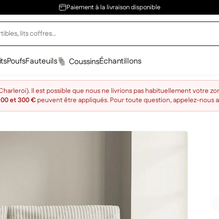
Paiement à la livraison disponible
its
Poufs
Fauteuils
Échantillons
Coussins
arleroi). Il est possible que nous ne livrions pas habituellement votre zo
200 et 300 €
peuvent être appliqués. Pour toute question, appelez-nous 