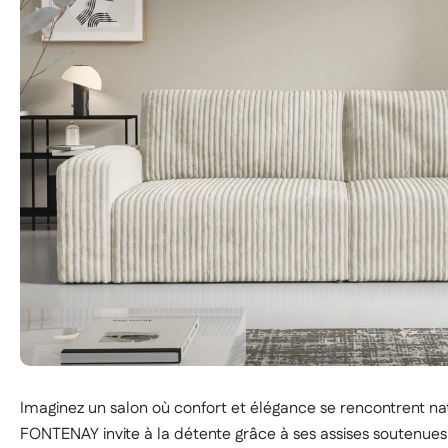
Imaginez un salon où confort et élégance se rencontrent n
FONTENAY invite à la détente grâce à ses assises soutenues