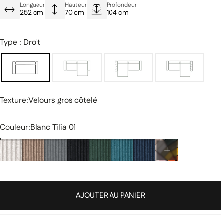
Style moderne et polyvalent
Longueur
Hauteur
Profondeur
252 cm
70 cm
104 cm
Une qualité durable pensée pour un usage quotidien
Type :
Droit
Texture
Texture:
Velours gros côtelé
Couleur
Couleur:
Blanc Tilia 01
AJOUTER AU PANIER