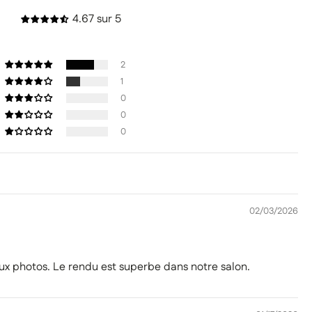
4.67 sur 5
2
1
0
0
0
02/03/2026
x photos. Le rendu est superbe dans notre salon.