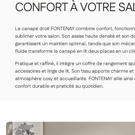
CONFORT
À
VOTRE
SA
LIVRAISONS DANS VOTRE LOGEMENT
Le canapé droit FONTENAY combine confort, fonctionna
sublimer votre salon. Son assise haute densité et son d
LIVRAISON CONFORT — 159€
garantissent un maintien optimal, tandis que son méca
Nos livreurs déposent l'article dans la pièce de votre cho
fluide transforme le canapé en lit deux places en un cli
👉 Pratique si vous ne souhaitez pas porter ou manœuvr
Pratique et raffiné, il intègre un coffre de rangement s
LIVRAISON PREMIUM — 179€
accessoires et linge de lit. Son tissu apporte charme e
atmosphère cosy et accueillante. FONTENAY allie ainsi
Nos livreurs livrent dans la pièce de votre choix, déballent
confort durable et praticité au quotidien.
👉 Parfait si vous voulez une expérience clé en main, sans 
Important | Si vous habitez en étage et que vous ne disposez pas d'un
charges peut-être sollicité durant la livraison (frais supplémentaires), p
moins 48h avant la livraison de votre produit.
Voir les conditions de liv