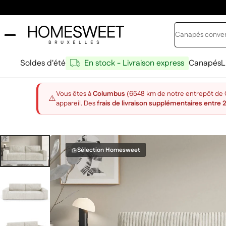
Passer au contenu
Rechercher
Home Sweet
Soldes d'été
En stock - Livraison express
Canapés
L
Vous êtes à
Columbus
(6548 km de notre entrepôt de Ch
⚠️
appareil. Des
frais de livraison supplémentaires entre 
Sélection Homesweet