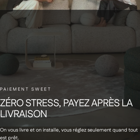
SERVICE CLIENT BELGE
Une question ? C’est notre petite équipe belge qui vous répond, avec le
sourire.
NEWSLETTER
PAIEMENT SWEET
Abonnez-vous à notre newsletter et
ZÉRO
STRESS,
PAYEZ
APRÈS
LA
recevez un code de réduction de 20€
LIVRAISON
sur votre première commande
On vous livre et on installe, vous réglez seulement quand tout
est prêt.