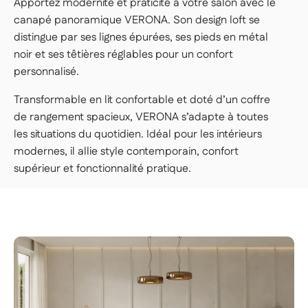
Apportez modernité et praticité à votre salon avec le
LIVRAISON PREMIUM — 179€
canapé panoramique VERONA. Son design loft se
Nos livreurs livrent dans la pièce de votre
distingue par ses lignes épurées, ses pieds en métal
choix, déballent et installent votre article.
noir et ses têtières réglables pour un confort
👉 Parfait si vous voulez une expérience clé
personnalisé.
en main, sans rien avoir à faire.
Transformable en lit confortable et doté d’un coffre
Important | Si vous habitez en étage et que vous ne
de rangement spacieux, VERONA s’adapte à toutes
disposez pas d'un ascenseur conforme aux dimensions
les situations du quotidien. Idéal pour les intérieurs
des colis, un monte-charges peut-être sollicité durant la
modernes, il allie style contemporain, confort
livraison (frais supplémentaires), précisez à notre service
client de la difficulté d'accès au moins 48h avant la
supérieur et fonctionnalité pratique.
livraison de votre produit.
Voir les conditions de livraison
en logement