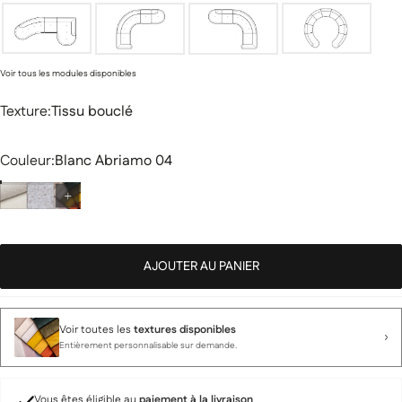
Voir tous les modules disponibles
Texture
Texture:
Tissu bouclé
Couleur
Couleur:
Blanc Abriamo 04
AJOUTER AU PANIER
Voir toutes les
textures disponibles
Entièrement personnalisable sur demande.
Vous êtes éligible au
paiement à la livraison