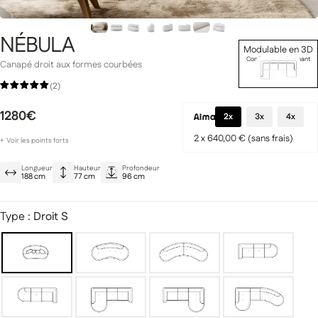
NÉBULA
Modulable en 3D
Configurer maintenant
Canapé droit aux formes courbées
Gamme Signature
(2)
Prestige
1280€
2x
3x
4x
2 x 640,00 € (sans frais)
+
Voir les points forts
Collection modulable
Longueur
Hauteur
Profondeur
Tissu bouclette Abriamo durable et résistant
188 cm
77 cm
96 cm
Confort optimal grâce à mousse HR
miques
Canapés modulaires
Type :
Droit S