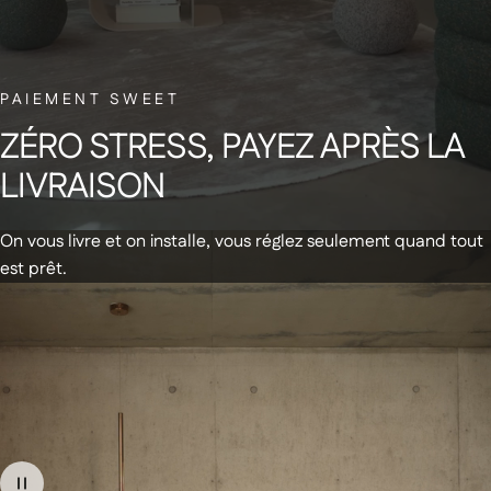
NEWSLETTER
PAIEMENT SWEET
Abonnez-vous à notre newsletter et
ZÉRO
STRESS,
PAYEZ
APRÈS
LA
recevez un code de réduction de 20€
LIVRAISON
sur votre première commande
On vous livre et on installe, vous réglez seulement quand tout
est prêt.
Recevez des infos & promos par email
+
Produits
Soldes d'été
+
À propos de nous
En stock - Livraison express
Notre Showroom
Canapés