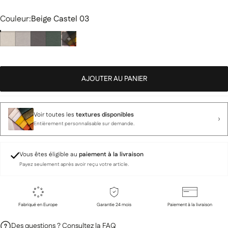
Couleur
Couleur:
Beige Castel 03
AJOUTER AU PANIER
Voir toutes les
textures disponibles
Entièrement personnalisable sur demande.
Vous êtes éligible au
paiement à la livraison
Payez seulement après avoir reçu votre article.
Fabriqué en Europe
Garantie 24 mois
Paiement à la livraison
Des questions ? Consultez la FAQ