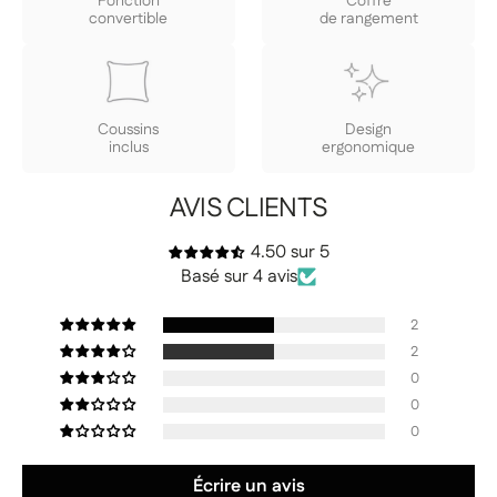
Fonction
Coffre
convertible
de rangement
Coussins
Design
inclus
ergonomique
AVIS CLIENTS
4.50 sur 5
Basé sur 4 avis
2
2
0
0
0
Écrire un avis