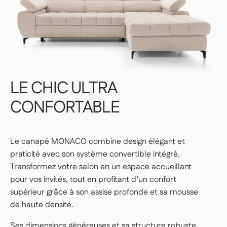
Structure robuste : excellente tenue dans le
temps, même en usage intensif
Votre article est livré au pied du camion,
devant chez vous.
Dimensions généreuses : favorisent les instants
👉 Idéal si vous êtes équipé pour le
partagés, moments cocooning et après-midis
transporter jusqu’à chez vous.
détente en famille
LE
CHIC
ULTRA
LIVRAISONS DANS VOTRE LOGEMENT
CONFORTABLE
LIVRAISON CONFORT — 159€
Nos livreurs déposent l'article dans la pièce
Le canapé MONACO combine design élégant et
de votre choix, au rez-de-chaussée ou à
praticité avec son système convertible intégré.
l’étage.
Transformez votre salon en un espace accueillant
👉 Pratique si vous ne souhaitez pas porter
pour vos invités, tout en profitant d’un confort
ou manœuvrer les colis vous-même.
supérieur grâce à son assise profonde et sa mousse
de haute densité.
LIVRAISON PREMIUM — 179€
Ses dimensions généreuses et sa structure robuste