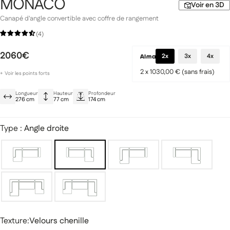
MONACO
Voir en 3D
Canapé d'angle convertible avec coffre de rangement
(4)
2060€
2x
3x
4x
Gamme Signature
Prestige
2 x 1030,00 € (sans frais)
+
Voir les points forts
Système d’ouverture sur rail
Longueur
Hauteur
Profondeur
Convertible en lit avec coffre intégré
276 cm
77 cm
174 cm
Appuis-tête réglables
Type :
Angle droite
miques
Canapés modulaires
Texture
Texture:
Velours chenille