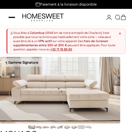
Passer au contenu
Paiement à la livraison disponible
Home Sweet
Reche
Pani
×
⚠️
Vous êtes à
Columbus
(6548 km de notre entrepôt de Charleroi). Il est
possible que nous ne livrions pas habituellement votre zone — cela peut
aussi être dû à un
VPN actif
sur votre appareil. Des
frais de livraison
supplémentaires entre 200 et 300 €
peuvent être appliqués. Pour toute
question, appelez-nous au
+32 71 18 88 63
.
Gamme Signature