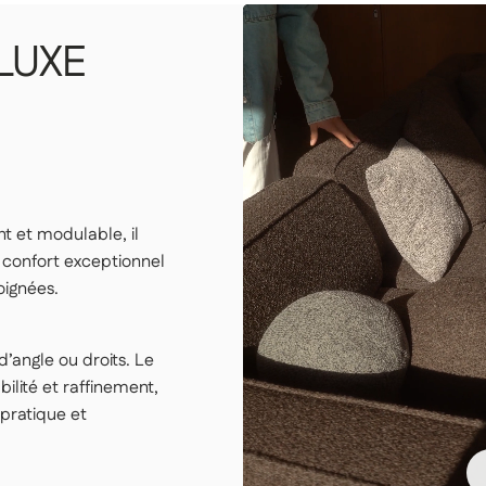
ix, au rez-de-chaussée ou à l’étage.
LUXE
er les colis vous-même.
 et installent votre article.
rien avoir à faire.
 ascenseur conforme aux dimensions des colis, un monte-
t et modulable, il
récisez à notre service client de la difficulté d'accès au
 confort exceptionnel
raison en logement
oignées.
’angle ou droits. Le
lité et raffinement,
pratique et