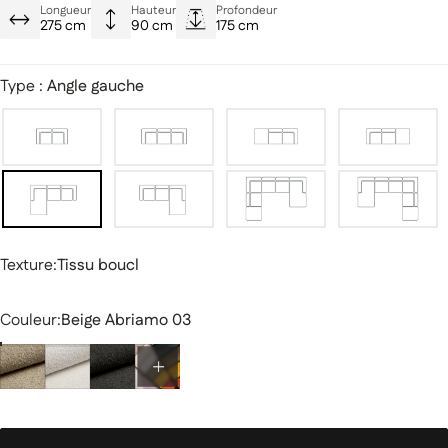
Formes ultra design
Longueur
Hauteur
Profondeur
275 cm
90 cm
175 cm
Assise moelleuse renforcée
Type :
Angle gauche
Texture
Texture:
Tissu boucl
Couleur
Couleur:
Beige Abriamo 03