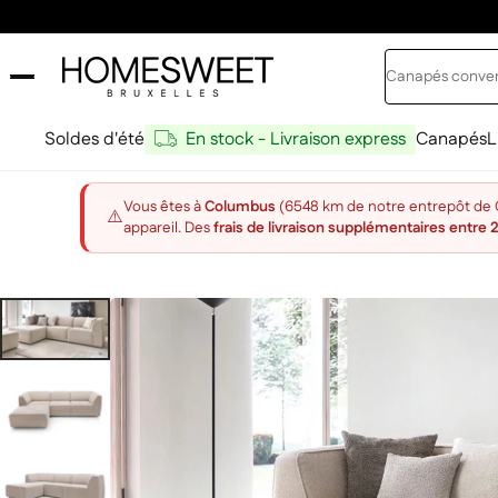
Passer au contenu
Rechercher
Home Sweet
Soldes d'été
En stock - Livraison express
Canapés
L
Vous êtes à
Columbus
(6548 km de notre entrepôt de Ch
⚠️
appareil. Des
frais de livraison supplémentaires entre 