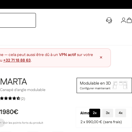
Con
P
ne — cela peut aussi être dû à un
VPN actif
sur votre
×
au
+32 71 18 88 63
.
MARTA
Modulable en 3D
Configurer maintenant
Canapé d'angle modulable
(2)
1980€
2x
3x
4x
2 x 990,00 € (sans frais)
+
Voir les points forts
du produit
Modulable selon vos envies