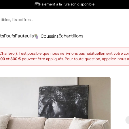
Paiement à la livraison disponible
its
Poufs
Fauteuils
Échantillons
Coussins
arleroi). Il est possible que nous ne livrions pas habituellement votre zo
200 et 300 €
peuvent être appliqués. Pour toute question, appelez-nous 