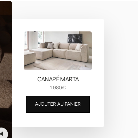
CANAPÉ MARTA
1.980€
AJOUTER AU PANIER
🔈