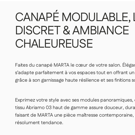
LIVRAISON CONFORT — 159€
Nos livreurs déposent l'article dans la pièce de votre cho
CANAPÉ
MODULABLE,
👉 Pratique si vous ne souhaitez pas porter ou manœuvr
DISCRET
&
AMBIANCE
LIVRAISON PREMIUM — 179€
CHALEUREUSE
Nos livreurs livrent dans la pièce de votre choix, déballent
👉 Parfait si vous voulez une expérience clé en main, sans 
Important | Si vous habitez en étage et que vous ne disposez pas d'un
Faites du canapé MARTA le cœur de votre salon. Élégan
charges peut-être sollicité durant la livraison (frais supplémentaires), p
s’adapte parfaitement à vos espaces tout en offrant un
moins 48h avant la livraison de votre produit.
Voir les conditions de liv
grâce à son garnissage haute résilience et ses finitions s
Exprimez votre style avec ses modules panoramiques, d
tissu Abriamo 03 haut de gamme assure douceur, durabi
faisant de MARTA une pièce maîtresse contemporaine, 
résolument tendance.