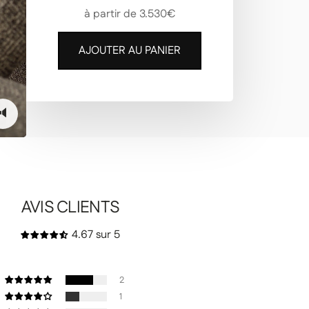
à partir de 3.530€
AJOUTER AU PANIER
🔈
AVIS CLIENTS
4.67 sur 5
2
1