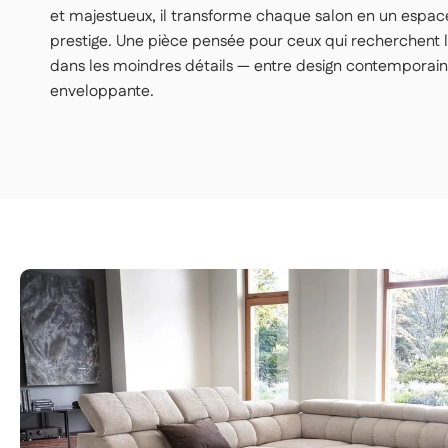
et majestueux, il transforme chaque salon en un espac
prestige. Une pièce pensée pour ceux qui recherchent l
Têtières : Réglables individuellement pour un confort sur m
dans les moindres détails — entre design contemporai
enveloppante.
Suspension : Ressorts profilés et sangles tapissières
🪶 Matériaux & Revêtement
Tissu : Chenille “Over the Horizon” – 100 % polyester
Poids du tissu : 430 g/m² ± 5 %
Résistance à l’abrasion (Martindale) : 30 000 – 35 000 cyc
Couleurs disponibles : Palette raffinée de teintes sélectionn
🔥 Design & Finition
Lignes : Fluides, élégantes, contemporaines