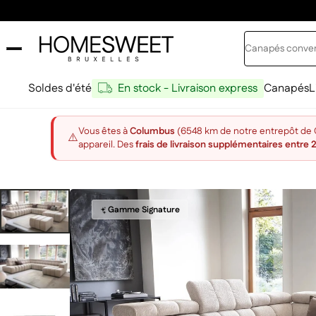
Passer au contenu
Rechercher
Home Sweet
Soldes d'été
En stock - Livraison express
Canapés
L
Vous êtes à
Columbus
(6548 km de notre entrepôt de Ch
⚠️
appareil. Des
frais de livraison supplémentaires entre 
Gamme Signature