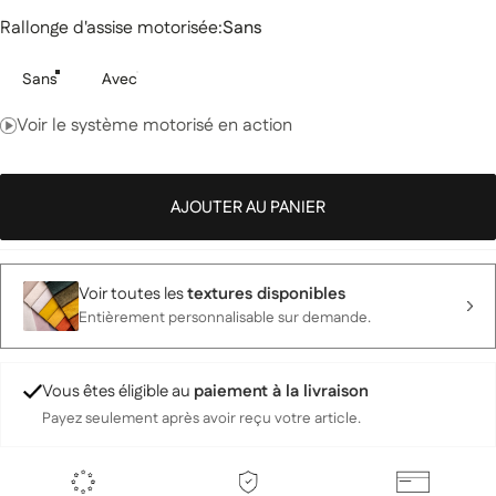
Rallonge d'assise motorisée
Rallonge d'assise motorisée:
Sans
Sans
Avec
Voir le système motorisé en action
AJOUTER AU PANIER
Voir toutes les
textures disponibles
Entièrement personnalisable sur demande.
Vous êtes éligible au
paiement à la livraison
Payez seulement après avoir reçu votre article.