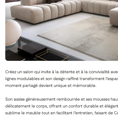
Forme : Harmonieuse et légèrement arrondie
Aspect : Luxueux et texturé, avec une présence haut de 
Créez un salon qui invite à la détente et à la convivialité 
lignes modulables et son design raffiné transforment l’esp
moment partagé devient unique et mémorable.
Son assise généreusement rembourrée et ses mousses haut
délicatement le corps, offrant un confort durable et élégant.
sublime le meuble tout en facilitant l’entretien, faisant d