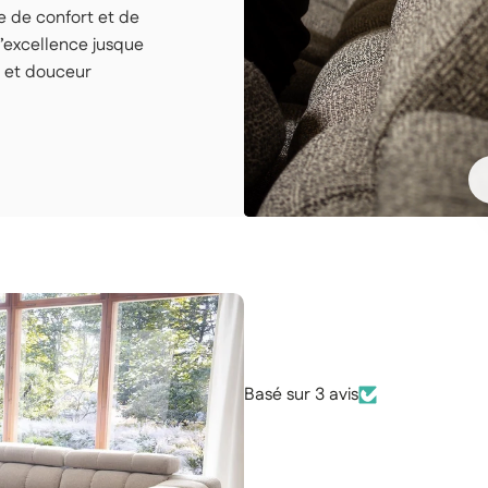
e de confort et de
’excellence jusque
esure
n et douceur
les
ées
Basé sur 3 avis