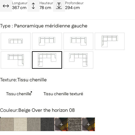
Système d'allonge électrique
Longueur
Hauteur
Profondeur
367 cm
78 cm
294 cm
Port de chargement USB
Type :
Panoramique méridienne gauche
Texture
Texture:
Tissu chenille
Tissu chenille
Tissu chenille texturé
Couleur
Couleur:
Beige Over the horizon 08