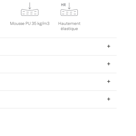
n
Mousse PU 35 kg/m3
Hautement
e
élastique
+
+
+
son s’adapte à vos besoins et à votre espace.
+
 à condition que le produit ne soit pas
e dure