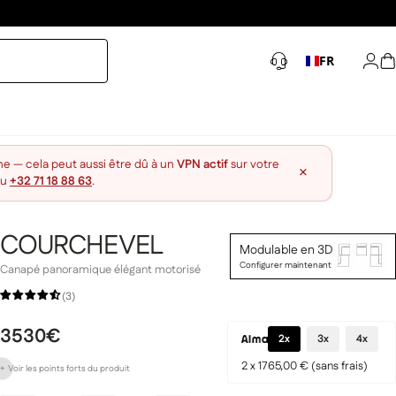
FR
Con
P
ne — cela peut aussi être dû à un
VPN actif
sur votre
×
au
+32 71 18 88 63
.
COURCHEVEL
Modulable en 3D
Configurer maintenant
Canapé panoramique élégant motorisé
(3)
3530€
2x
3x
4x
2 x 1765,00 € (sans frais)
+
Voir les points forts
du produit
Appuis-tête réglables