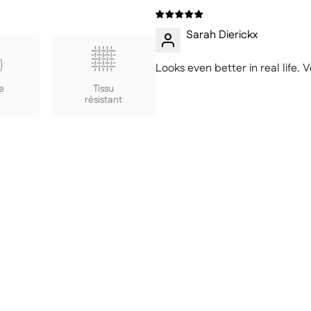
Sarah Dierickx
Looks even better in real life.
e
Tissu
e
résistant