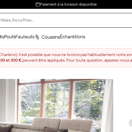
Paiement à la livraison disponible
its
Poufs
Fauteuils
Échantillons
Coussins
arleroi). Il est possible que nous ne livrions pas habituellement votre zo
200 et 300 €
peuvent être appliqués. Pour toute question, appelez-nous 