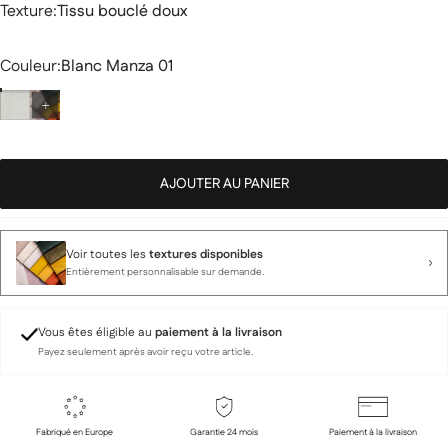
Texture
Texture:
Tissu bouclé doux
Couleur
Couleur:
Blanc Manza 01
AJOUTER AU PANIER
Voir toutes les
textures disponibles
Entièrement personnalisable sur demande.
Vous êtes éligible au
paiement à la livraison
Payez seulement après avoir reçu votre article.
Fabriqué en Europe
Garantie 24 mois
Paiement à la livraison