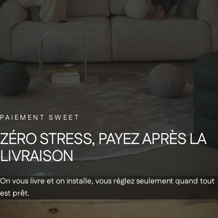
SERVICE CLIENT BELGE
Une question ? C’est notre petite équipe belge qui vous répond, avec le
sourire.
NEWSLETTER
PAIEMENT SWEET
Abonnez-vous à notre newsletter et
ZÉRO
STRESS,
PAYEZ
APRÈS
LA
recevez un code de réduction de 20€
LIVRAISON
sur votre première commande
On vous livre et on installe, vous réglez seulement quand tout
est prêt.
Recevez des infos & promos par email