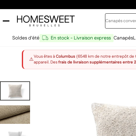
Passer au contenu
Rechercher
Home Sweet
Soldes d'été
En stock - Livraison express
Canapés
L
Vous êtes à
Columbus
(6548 km de notre entrepôt de Ch
⚠️
appareil. Des
frais de livraison supplémentaires entre 