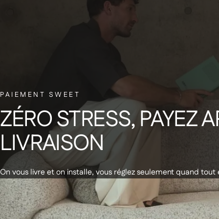
r
PAIEMENT SWEET
ZÉRO
STRESS,
PAYEZ
A
Rece
LIVRAISON
Produits
À propos 
On vous livre et on installe, vous réglez seulement quand tout 
Soldes d'été
Notre Sho
En stock - Livraison express
En stock - 
Canapés
FAQ