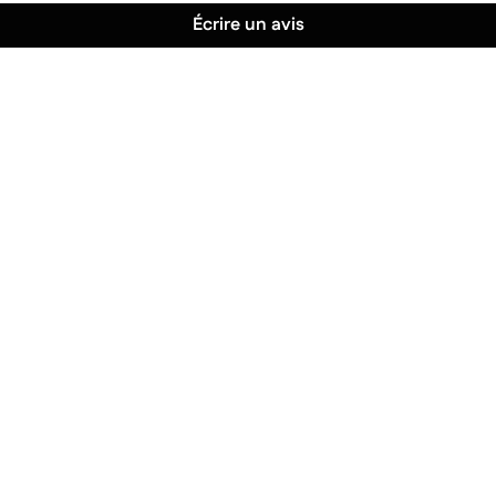
Écrire un avis
 et installent votre article.
rien avoir à faire.
 ascenseur conforme aux dimensions des colis, un monte-
récisez à notre service client de la difficulté d'accès au
raison en logement