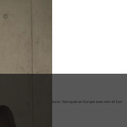
MADE IN EUROPE
Des canapés pensés pour durer, fabriqués en Europe avec soin et bon
sens.