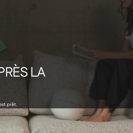
NEWSLETTER
Abonnez-vous à notre newsletter et
ecevez un code de réduction de 20€
sur votre première commande
PRÈS
LA
vez des infos & promos par email
de nous
Aide
est prêt.
wroom
À propos de la livraison
Livraison rapide
Mentions légales
Politique de confidentialité