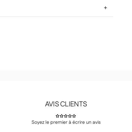
son s’adapte à vos besoins et à votre espace.
+
 à condition que le produit ne soit pas
us.
chez vous.
AVIS CLIENTS
ix, au rez-de-chaussée ou à l’étage.
er les colis vous-même.
Soyez le premier à écrire un avis