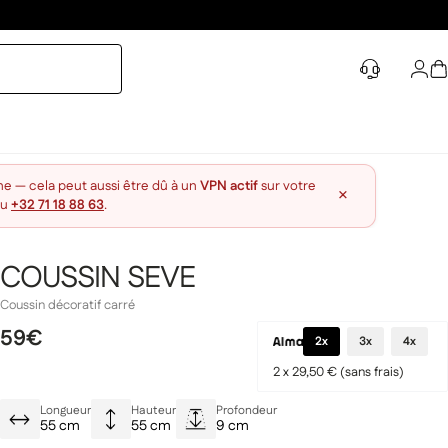
Con
P
ne — cela peut aussi être dû à un
VPN actif
sur votre
×
au
+32 71 18 88 63
.
COUSSIN SEVE
Coussin décoratif carré
59€
2x
3x
4x
2 x 29,50 € (sans frais)
Longueur
Hauteur
Profondeur
55 cm
55 cm
9 cm