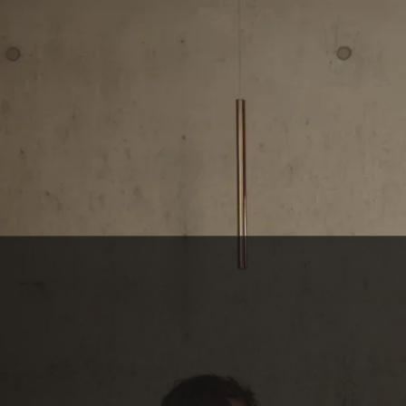
SERVICE CLIENT BELGE
Une question ? C’est notre petite équipe belge qui vous répond, avec le
sourire.