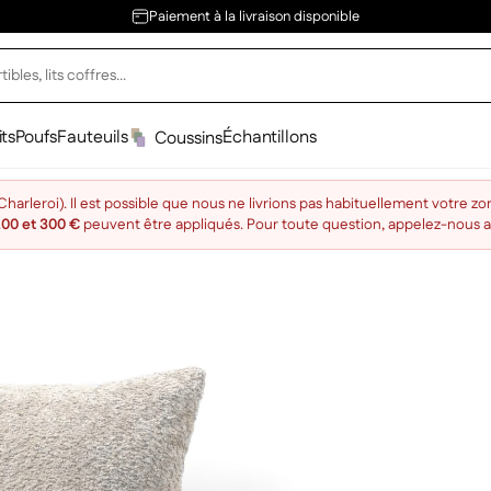
Paiement à la livraison disponible
its
Poufs
Fauteuils
Échantillons
Coussins
arleroi). Il est possible que nous ne livrions pas habituellement votre zo
200 et 300 €
peuvent être appliqués. Pour toute question, appelez-nous 