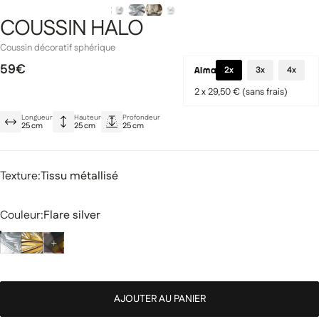
COUSSIN HALO
Coussin décoratif sphérique
59€
2x
3x
4x
Gamme Signature
2 x 29,50 € (sans frais)
Prestige
Longueur
Hauteur
Profondeur
25 cm
25 cm
25 cm
Texture
Texture:
Tissu métallisé
miques
Canapés modulaires
Couleur
Couleur:
Flare silver
AJOUTER AU PANIER