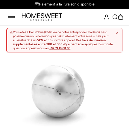
Passer au contenu
Paiement à la livraison disponible
Home Sweet
Reche
Pani
×
⚠️
Vous êtes à
Columbus
(6548 km de notre entrepôt de Charleroi). Il est
possible que nous ne livrions pas habituellement votre zone — cela peut
aussi être dû à un
VPN actif
sur votre appareil. Des
frais de livraison
supplémentaires entre 200 et 300 €
peuvent être appliqués. Pour toute
question, appelez-nous au
+32 71 18 88 63
.