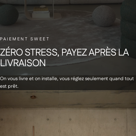
NEWSLETTER
PAIEMENT SWEET
Abonnez-vous à notre newsletter et
ZÉRO
STRESS,
PAYEZ
APRÈS
LA
recevez un code de réduction de 20€
LIVRAISON
sur votre première commande
On vous livre et on installe, vous réglez seulement quand tout
est prêt.
Recevez des infos & promos par email
+
Produits
Soldes d'été
+
À propos de nous
En stock - Livraison express