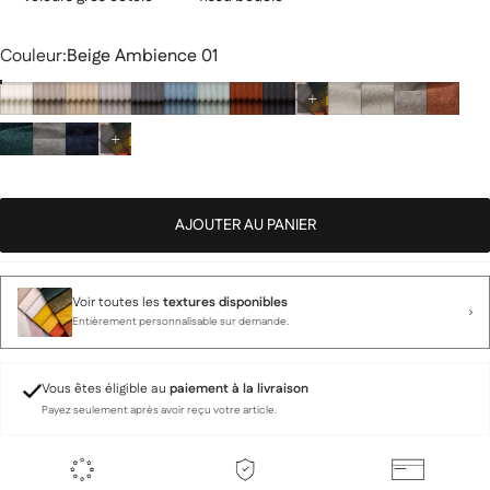
Couleur
Couleur:
Beige Ambience 01
AJOUTER AU PANIER
Voir toutes les
textures disponibles
Entièrement personnalisable sur demande.
Vous êtes éligible au
paiement à la livraison
Payez seulement après avoir reçu votre article.