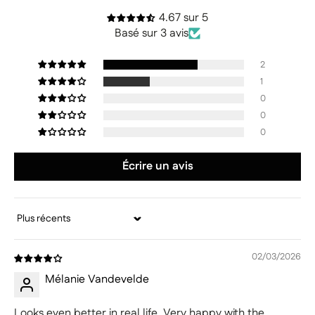
4.67 sur 5
Basé sur 3 avis
2
1
0
0
0
Écrire un avis
Sort by
02/03/2026
Mélanie Vandevelde
Looks even better in real life. Very happy with the