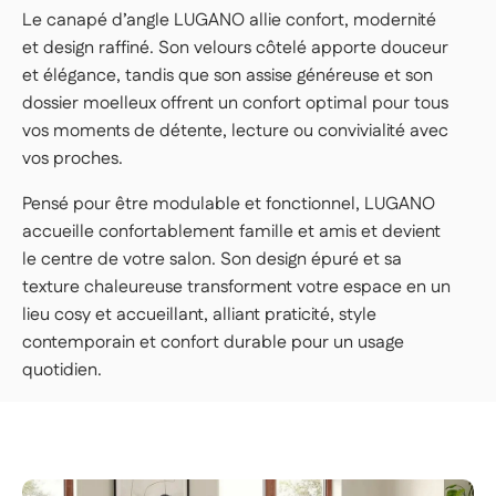
👉 Pratique si vous ne souhaitez pas porter
Le canapé d’angle LUGANO allie confort, modernité
ou manœuvrer les colis vous-même.
et design raffiné. Son velours côtelé apporte douceur
et élégance, tandis que son assise généreuse et son
LIVRAISON PREMIUM — 179€
dossier moelleux offrent un confort optimal pour tous
Nos livreurs livrent dans la pièce de votre
vos moments de détente, lecture ou convivialité avec
choix, déballent et installent votre article.
vos proches.
👉 Parfait si vous voulez une expérience clé
en main, sans rien avoir à faire.
Pensé pour être modulable et fonctionnel, LUGANO
accueille confortablement famille et amis et devient
Important | Si vous habitez en étage et que vous ne
le centre de votre salon. Son design épuré et sa
disposez pas d'un ascenseur conforme aux dimensions
texture chaleureuse transforment votre espace en un
des colis, un monte-charges peut-être sollicité durant la
livraison (frais supplémentaires), précisez à notre service
lieu cosy et accueillant, alliant praticité, style
client de la difficulté d'accès au moins 48h avant la
contemporain et confort durable pour un usage
livraison de votre produit.
Voir les conditions de livraison
en logement
quotidien.