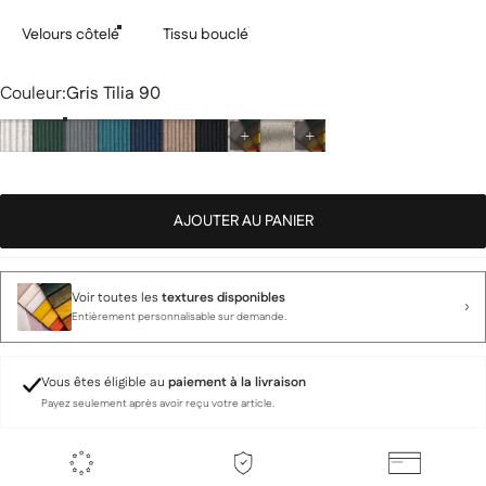
Velours côtelé
Tissu bouclé
Couleur
Couleur:
Gris Tilia 90
AJOUTER AU PANIER
Voir toutes les
textures disponibles
Entièrement personnalisable sur demande.
Vous êtes éligible au
paiement à la livraison
Payez seulement après avoir reçu votre article.