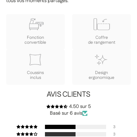
tous vos moments partagés.
Fonction
Coffre
convertible
de rangement
Coussins
Design
inclus
ergonomique
AVIS CLIENTS
4.50 sur 5
Basé sur 6 avis
3
3