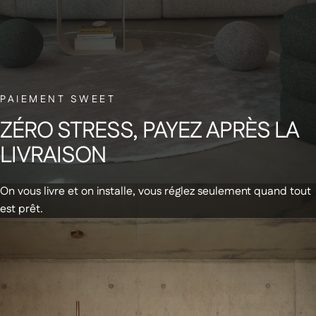
sourire.
NEWSLETTER
PAIEMENT SWEET
Abonnez-vous à notre newsletter et
ZÉRO
STRESS,
PAYEZ
APRÈS
LA
recevez un code de réduction de 20€
LIVRAISON
sur votre première commande
On vous livre et on installe, vous réglez seulement quand tout
est prêt.
Recevez des infos & promos par email
+
Produits
Soldes d'été
+
À propos de nous
En stock - Livraison express