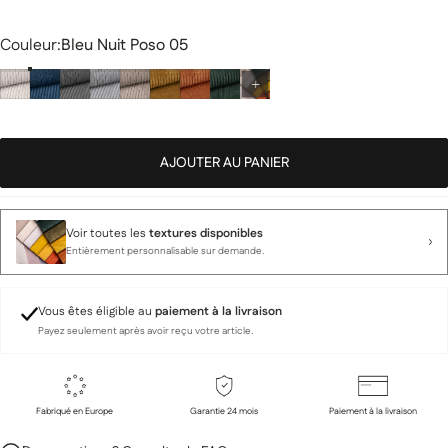
Couleur
Couleur:
Bleu Nuit Poso 05
AJOUTER AU PANIER
Voir toutes les
textures disponibles
Entièrement personnalisable sur demande.
Vous êtes éligible au
paiement à la livraison
Payez seulement après avoir reçu votre article.
Fabriqué en Europe
Garantie 24 mois
Paiement à la livraison