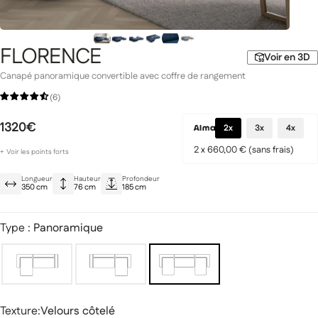
FLORENCE
Voir en 3D
Canapé panoramique convertible avec coffre de rangement
Gamme Signature
Prestige
(6)
1320€
2x
3x
4x
2 x 660,00 € (sans frais)
+
Voir les points forts
Grande taille et confortable au quotidien
Longueur
Hauteur
Profondeur
Convertible en lit avec coffre intégré
350 cm
76 cm
185 cm
Look chic et moderne
miques
Canapés modulaires
Type :
Panoramique
Texture
Texture:
Velours côtelé