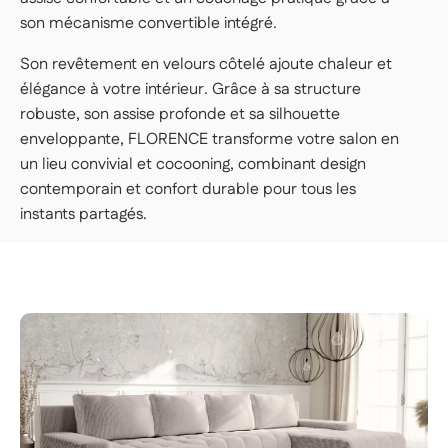
son mécanisme convertible intégré.
LIVRAISON PREMIUM — 179€
Son revêtement en velours côtelé ajoute chaleur et
Nos livreurs livrent dans la pièce de votre
élégance à votre intérieur. Grâce à sa structure
choix, déballent et installent votre article.
👉 Parfait si vous voulez une expérience clé
robuste, son assise profonde et sa silhouette
enveloppante, FLORENCE transforme votre salon en
en main, sans rien avoir à faire.
un lieu convivial et cocooning, combinant design
Important | Si vous habitez en étage et que vous ne
contemporain et confort durable pour tous les
disposez pas d'un ascenseur conforme aux dimensions
instants partagés.
des colis, un monte-charges peut-être sollicité durant la
livraison (frais supplémentaires), précisez à notre service
client de la difficulté d'accès au moins 48h avant la
livraison de votre produit.
Voir les conditions de livraison
en logement