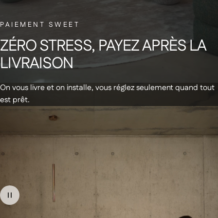
NEWSLETTER
PAIEMENT SWEET
Abonnez-vous à notre newsletter et
ZÉRO
STRESS,
PAYEZ
APRÈS
LA
recevez un code de réduction de 20€
LIVRAISON
sur votre première commande
On vous livre et on installe, vous réglez seulement quand tout
est prêt.
Recevez des infos & promos par email
+
Produits
Soldes d'été
+
À propos de nous
En stock - Livraison express
Notre Showroom
Canapés
+
Aide
En stock - Livraison rapide
Lits