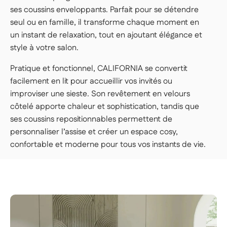
Nos livreurs livrent dans la pièce de votre
ses coussins enveloppants. Parfait pour se détendre
choix, déballent et installent votre article.
seul ou en famille, il transforme chaque moment en
👉 Parfait si vous voulez une expérience clé
un instant de relaxation, tout en ajoutant élégance et
en main, sans rien avoir à faire.
style à votre salon.
Important | Si vous habitez en étage et que vous ne
Pratique et fonctionnel, CALIFORNIA se convertit
disposez pas d'un ascenseur conforme aux dimensions
facilement en lit pour accueillir vos invités ou
des colis, un monte-charges peut-être sollicité durant la
livraison (frais supplémentaires), précisez à notre service
improviser une sieste. Son revêtement en velours
client de la difficulté d'accès au moins 48h avant la
côtelé apporte chaleur et sophistication, tandis que
livraison de votre produit.
Voir les conditions de livraison
en logement
ses coussins repositionnables permettent de
personnaliser l’assise et créer un espace cosy,
confortable et moderne pour tous vos instants de vie.