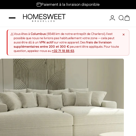
Passer au contenu
Paiement à la livraison disponible
Home Sweet
Reche
Pani
×
⚠️
Vous êtes à
Columbus
(6548 km de notre entrepôt de Charleroi). Il est
possible que nous ne livrions pas habituellement votre zone — cela peut
aussi être dû à un
VPN actif
sur votre appareil. Des
frais de livraison
supplémentaires entre 200 et 300 €
peuvent être appliqués. Pour toute
question, appelez-nous au
+32 71 18 88 63
.