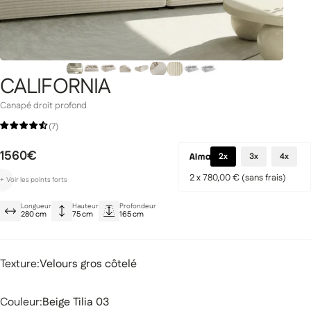
CALIFORNIA
Gamme Signature
Prestige
Canapé droit profond
(7)
1560€
2x
3x
4x
2 x 780,00 € (sans frais)
+
Voir les points forts
Assise rebondie pour un confort optimal
miques
Canapés modulaires
Longueur
Hauteur
Profondeur
Assise profonde idéal pour les soirées Netflix
280 cm
75 cm
165 cm
Velours côtelé doux et élégant
Texture
Texture:
Velours gros côtelé
Couleur
Couleur:
Beige Tilia 03