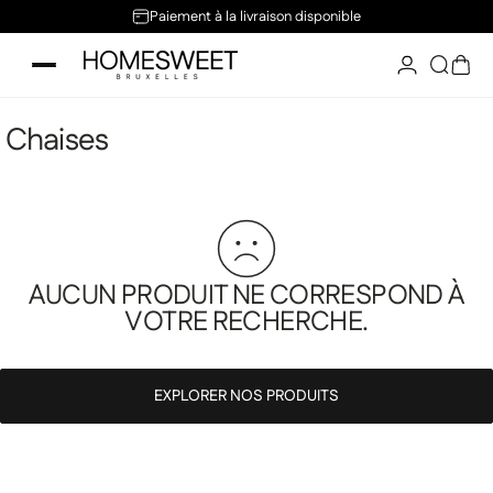
Passer au contenu
Paiement à la livraison disponible
Home Sweet
Reche
Pani
Chaises
AUCUN PRODUIT NE CORRESPOND À
VOTRE RECHERCHE.
EXPLORER NOS PRODUITS