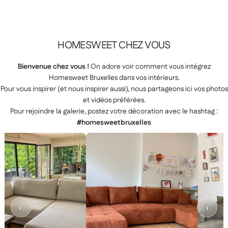
HOMESWEET
CHEZ
VOUS
Gamme Signature
Bienvenue chez vous !
On adore voir comment vous intégrez
Prestige
Homesweet Bruxelles dans vos intérieurs.
Pour vous inspirer (et nous inspirer aussi), nous partageons ici vos photos
et vidéos préférées.
Pour rejoindre la galerie, postez votre décoration avec le hashtag :
#homesweetbruxelles
miques
Canapés modulaires
‹
›